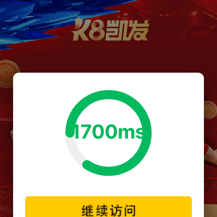
1700ms