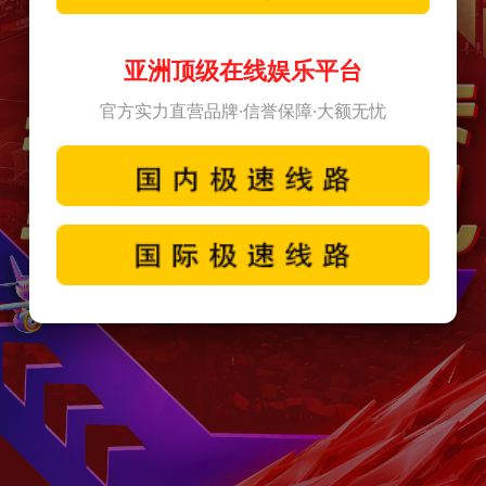
亚洲顶级在线娱乐平台
官方实力直营品牌·信誉保障·大额无忧